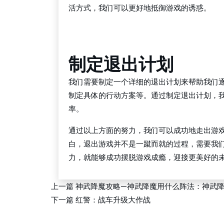
活方式，我们可以更好地抵御游戏的诱惑。
云顶国际官网
制定退出计划
我们需要制定一个详细的退出计划来帮助我们
制定具体的行动方案等。通过制定退出计划，
率。
通过以上方面的努力，我们可以成功地走出游
白，退出游戏并不是一蹴而就的过程，需要我
力，就能够成功摆脱游戏成瘾，迎接更美好的
上一篇
神武降魔攻略—神武降魔用什么阵法：神武
下一篇
红警：战车升级大作战