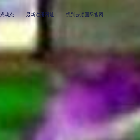
戏动态
最新注册网址
找到云顶国际官网