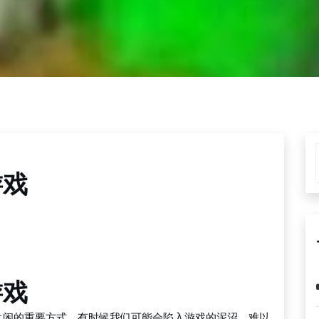
游戏
游戏
休闲的重要方式。有时候我们可能会陷入游戏的泥沼，难以