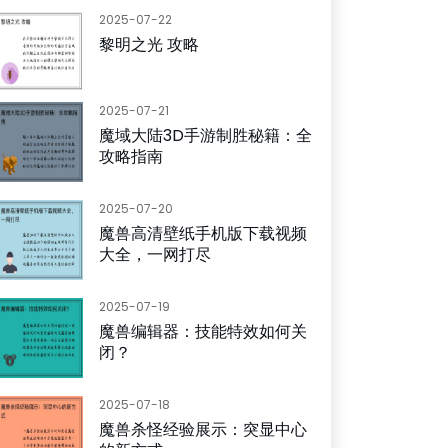
2025-07-22
黎明之光 攻略
2025-07-21
魔域大陆3D手游制胜秘籍：全
攻略指南
2025-07-20
魔兽高清壁纸手机版下载视频
大全，一网打尽
2025-07-19
魔兽编辑器：技能特效如何关
闭？
2025-07-18
魔兽杀怪经验展示：突显中心