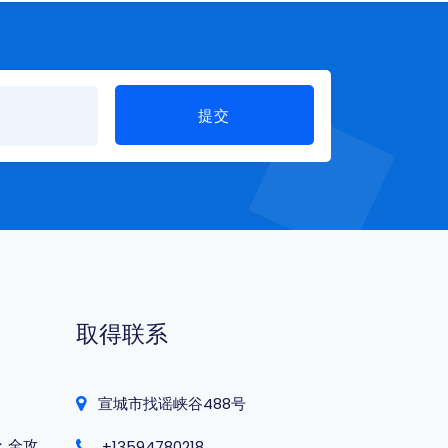
提交
取得联系
宣城市找谣峡谷488号
：全攻
+13594780218