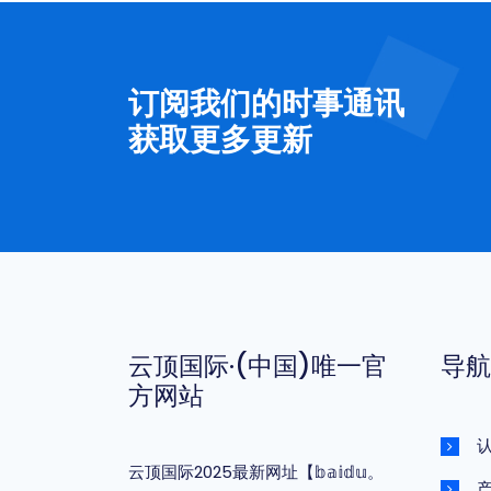
订阅我们的时事通讯
获取更多更新
云顶国际·(中国)唯一官
导航
方网站
云顶国际2025最新网址【𝕓𝕒𝕚𝕕𝕦。