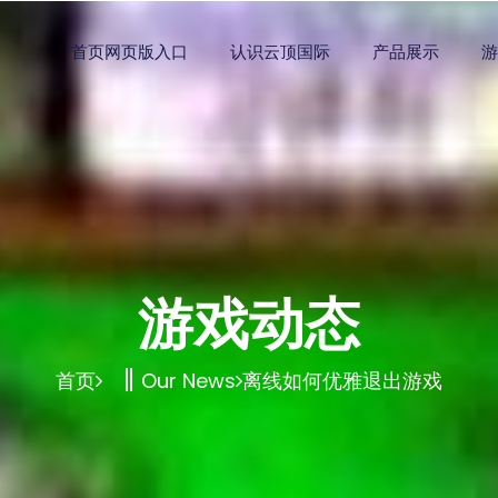
首页网页版入口
认识云顶国际
产品展示
游
游戏动态
首页
Our News
离线如何优雅退出游戏