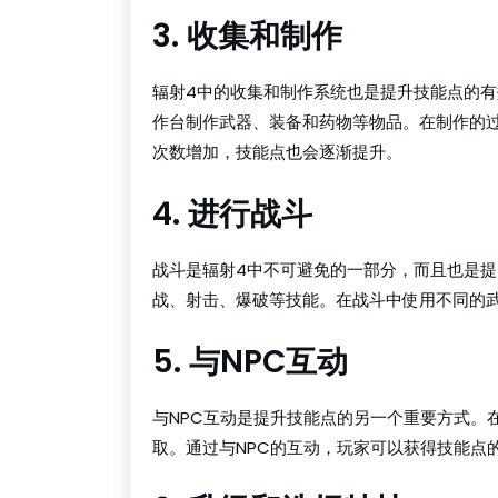
3. 收集和制作
辐射4中的收集和制作系统也是提升技能点的
作台制作武器、装备和药物等物品。在制作的
次数增加，技能点也会逐渐提升。
4. 进行战斗
战斗是辐射4中不可避免的一部分，而且也是
战、射击、爆破等技能。在战斗中使用不同的
5. 与NPC互动
与NPC互动是提升技能点的另一个重要方式。
取。通过与NPC的互动，玩家可以获得技能点