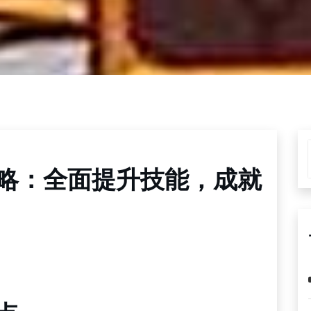
略：全面提升技能，成就