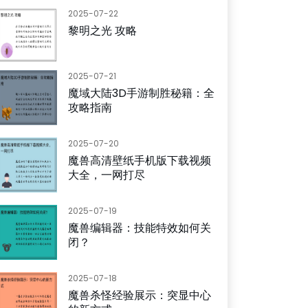
2025-07-22
黎明之光 攻略
2025-07-21
魔域大陆3D手游制胜秘籍：全
攻略指南
2025-07-20
魔兽高清壁纸手机版下载视频
大全，一网打尽
2025-07-19
魔兽编辑器：技能特效如何关
闭？
2025-07-18
魔兽杀怪经验展示：突显中心