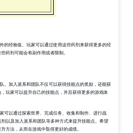
额外的经验值。玩家可以通过使用这些药剂来获得更多的经
有些药剂可能会有副作用或者限制。
团队。加入派系和团队不仅可以获得技能点的奖励，还能获
动，玩家可以提升自己的技能点，并且获得更多的游戏体
玩家可以通过探索世界、完成任务、收集和制作、进行战
药剂以及加入派系和团队等多种方式来提升技能点。希望
提升方法，从而在游戏中取得更好的成绩。