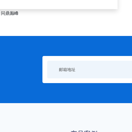
，问鼎巅峰