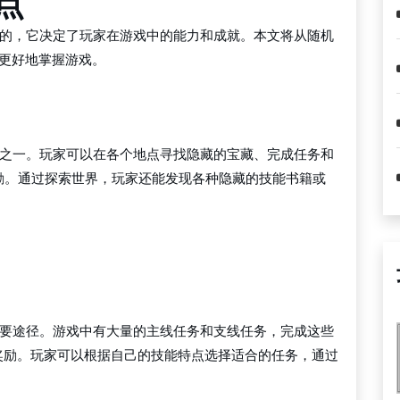
点
要的，它决定了玩家在游戏中的能力和成就。本文将从随机
更好地掌握游戏。
径之一。玩家可以在各个地点寻找隐藏的宝藏、完成任务和
励。通过探索世界，玩家还能发现各种隐藏的技能书籍或
重要途径。游戏中有大量的主线任务和支线任务，完成这些
奖励。玩家可以根据自己的技能特点选择适合的任务，通过