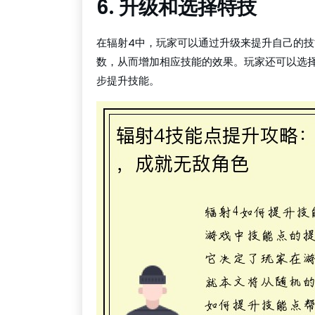
6. 升级和选择特技
在辐射4中，玩家可以通过升级来提升自己的
数，从而增加相应技能的效果。玩家还可以选
步提升技能。