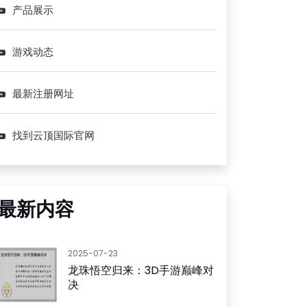
产品展示
游戏动态
最新注册网址
找到云顶国际官网
最新内容
2025-07-23
龙珠悟空归来：3D手游巅峰对
决