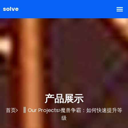
产品展示
首页
Our Projects
魔兽争霸：如何快速提升等
级