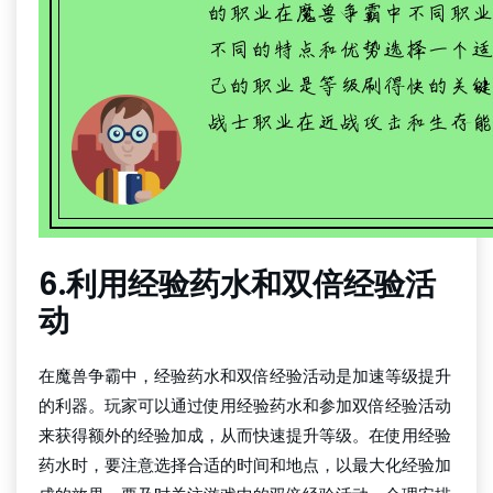
6.利用经验药水和双倍经验活
动
在魔兽争霸中，经验药水和双倍经验活动是加速等级提升
的利器。玩家可以通过使用经验药水和参加双倍经验活动
来获得额外的经验加成，从而快速提升等级。在使用经验
药水时，要注意选择合适的时间和地点，以最大化经验加