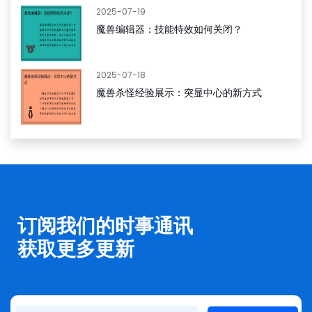
2025-07-19
魔兽编辑器：技能特效如何关闭？
2025-07-18
魔兽杀怪经验展示：突显中心的新方式
订阅我们的时事通讯
获取更多更新