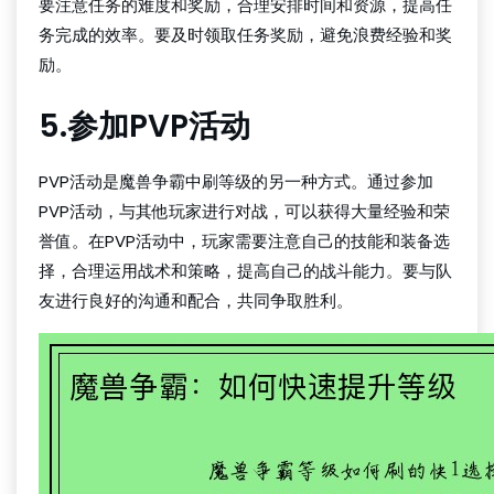
要注意任务的难度和奖励，合理安排时间和资源，提高任
务完成的效率。要及时领取任务奖励，避免浪费经验和奖
励。
5.参加PVP活动
PVP活动是魔兽争霸中刷等级的另一种方式。通过参加
PVP活动，与其他玩家进行对战，可以获得大量经验和荣
誉值。在PVP活动中，玩家需要注意自己的技能和装备选
择，合理运用战术和策略，提高自己的战斗能力。要与队
友进行良好的沟通和配合，共同争取胜利。