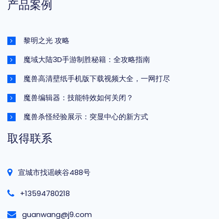
产品案例
黎明之光 攻略
魔域大陆3D手游制胜秘籍：全攻略指南
魔兽高清壁纸手机版下载视频大全，一网打尽
魔兽编辑器：技能特效如何关闭？
魔兽杀怪经验展示：突显中心的新方式
取得联系
宣城市找谣峡谷488号
+13594780218
guanwang@j9.com