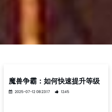
魔兽争霸：如何快速提升等级
2025-07-12 08:23:17
1245